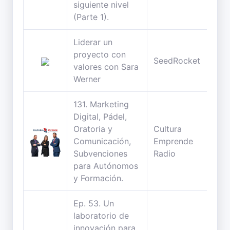
siguiente nivel
(Parte 1).
Liderar un
proyecto con
50
SeedRocket
valores con Sara
min
Werner
131. Marketing
Digital, Pádel,
Oratoria y
Cultura
52
Comunicación,
Emprende
min
Subvenciones
Radio
para Autónomos
y Formación.
Ep. 53. Un
laboratorio de
innovación para