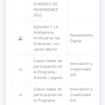
EUROPEO DE
INVERSIONES
(FEI)
Episodio 1. La
Inteligencia
Pensamiento
67
Artificial en las
Digital
min
Empresas, con
Javier Martín
Casos reales de
Innovación y
participación en
52
Creatividad
el Programa -
min
EOI
Antonio Llaguno
Casos reales de
Innovación y
52
participación en
Creatividad
min
el Programa
EOI