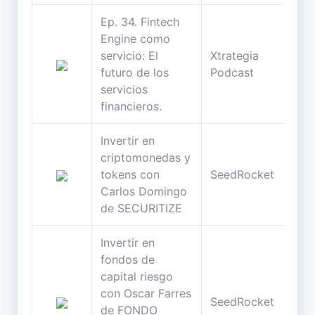
Ep. 34. Fintech
Engine como
servicio: El
Xtrategia
27
futuro de los
Podcast
min
servicios
financieros.
Invertir en
criptomonedas y
63
tokens con
SeedRocket
min
Carlos Domingo
de SECURITIZE
Invertir en
fondos de
capital riesgo
con Oscar Farres
43
SeedRocket
de FONDO
min