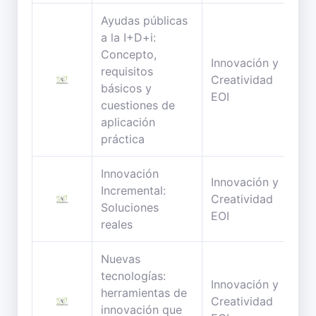
Ayudas públicas
a la I+D+i:
Concepto,
Innovación y
requisitos
62
Creatividad
básicos y
min
EOI
cuestiones de
aplicación
práctica
Innovación
Innovación y
Incremental:
42
Creatividad
Soluciones
min
EOI
reales
Nuevas
tecnologías:
Innovación y
herramientas de
101
Creatividad
innovación que
min