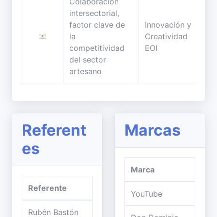
Colaboración
intersectorial,
factor clave de
Innovación y
59
la
Creatividad
min
competitividad
EOI
del sector
artesano
Referent
Marcas
es
Marca
Referente
YouTube
Rubén Bastón