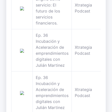
servicio: El
Xtrategia
27
futuro de los
Podcast
min
servicios
financieros.
Ep. 36
Incubación y
Aceleración de
Xtrategia
26
emprendimientos
Podcast
min
digitales con
Julián Martinez
Ep. 36
Incubación y
Aceleración de
Xtrategia
26
emprendimientos
Podcast
min
digitales con
Julián Martinez