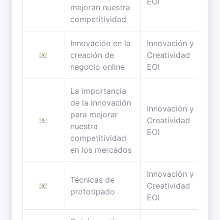
EOI
mejoran nuestra
competitividad
Innovación en la
Innovación y
87
creación de
Creatividad
min
negocio online
EOI
La importancia
de la innovación
Innovación y
para mejorar
24
Creatividad
nuestra
min
EOI
competitividad
en los mercados
Innovación y
Técnicas de
140
Creatividad
prototipado
min
EOI