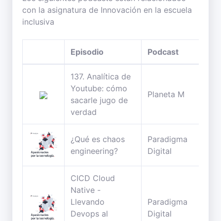
con la asignatura de Innovación en la escuela
inclusiva
Episodio
Podcast
Dur
137. Analítica de
Youtube: cómo
76
Planeta M
sacarle jugo de
min
verdad
¿Qué es chaos
Paradigma
32
engineering?
Digital
min
CICD Cloud
Native -
Llevando
Paradigma
32
Devops al
Digital
min