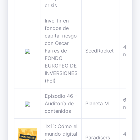
crisis
Invertir en
fondos de
capital riesgo
con Oscar
43
Farres de
SeedRocket
minuto
FONDO
EUROPEO DE
INVERSIONES
(FEI)
Episodio 46 -
64
Auditoría de
Planeta M
minuto
contenidos
1x11: Cómo el
mundo digital
44
Paradisers