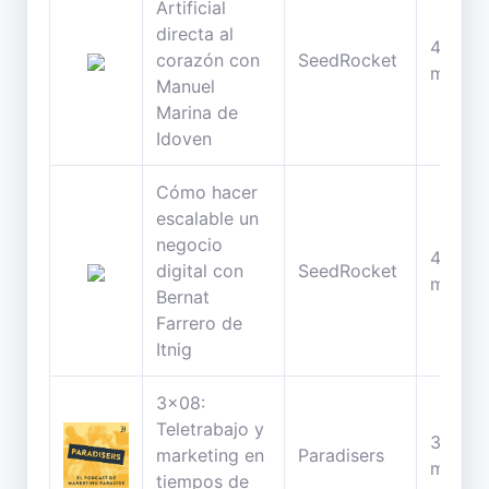
Artificial
directa al
46
corazón con
SeedRocket
minuto
Manuel
Marina de
Idoven
Cómo hacer
escalable un
negocio
49
digital con
SeedRocket
minuto
Bernat
Farrero de
Itnig
3x08:
Teletrabajo y
38
marketing en
Paradisers
minuto
tiempos de