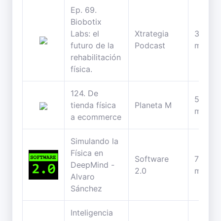
Ep. 69.
Biobotix
Labs: el
Xtrategia
38
futuro de la
Podcast
minuto
rehabilitación
física.
124. De
58
tienda física
Planeta M
minuto
a ecommerce
Simulando la
Física en
Software
75
DeepMind -
2.0
minuto
Alvaro
Sánchez
Inteligencia