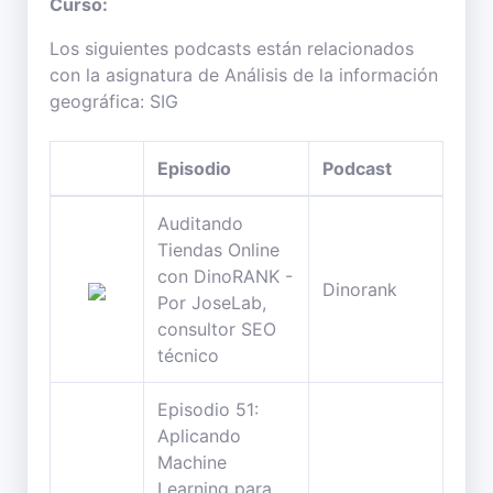
Curso:
Los siguientes podcasts están relacionados
con la asignatura de Análisis de la información
geográfica: SIG
Episodio
Podcast
Dur
Auditando
Tiendas Online
con DinoRANK -
18
Dinorank
Por JoseLab,
min
consultor SEO
técnico
Episodio 51:
Aplicando
Machine
Learning para