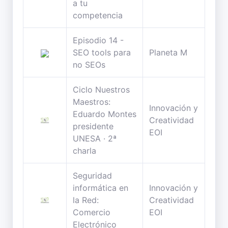
a tu
competencia
Episodio 14 -
59
SEO tools para
Planeta M
min
no SEOs
Ciclo Nuestros
Maestros:
Innovación y
Eduardo Montes
68
Creatividad
presidente
min
EOI
UNESA · 2ª
charla
Seguridad
informática en
Innovación y
67
la Red:
Creatividad
min
Comercio
EOI
Electrónico