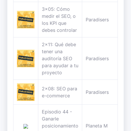
3x05: Cómo
medir el SEO, o
38
Paradisers
los KPI que
min
debes controlar
2x11: Qué debe
tener una
41
auditoría SEO
Paradisers
min
para ayudar a tu
proyecto
2x08: SEO para
44
Paradisers
e-commerce
min
Episodio 44 -
Ganarle
56
posicionamiento
Planeta M
min