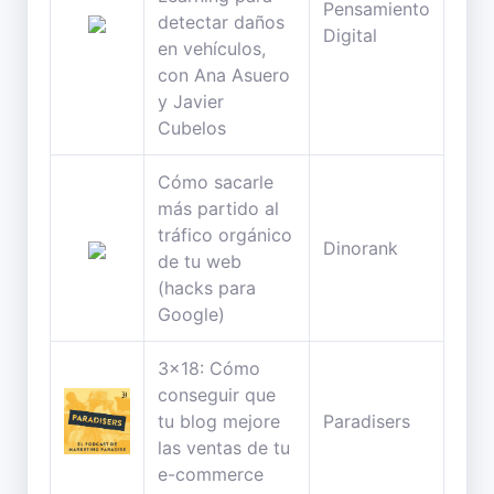
Pensamiento
61
detectar daños
Digital
min
en vehículos,
con Ana Asuero
y Javier
Cubelos
Cómo sacarle
más partido al
tráfico orgánico
25
Dinorank
de tu web
min
(hacks para
Google)
3x18: Cómo
conseguir que
47
tu blog mejore
Paradisers
min
las ventas de tu
e-commerce