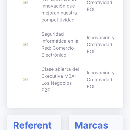
Creatividad
innovación que
min
EOI
mejoran nuestra
competitividad
Seguridad
Innovación y
informática en la
67
Creatividad
Red: Comercio
min
EOI
Electrónico
Clase abierta del
Innovación y
Executiva MBA:
88
Creatividad
Los Negocios
min
EOI
P2P
Referent
Marcas