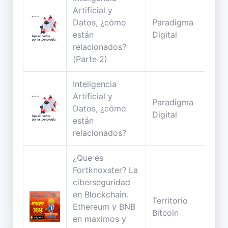
Artificial y
Datos, ¿cómo
Paradigma
35
están
Digital
min
relacionados?
(Parte 2)
Inteligencia
Artificial y
Paradigma
26
Datos, ¿cómo
Digital
min
están
relacionados?
¿Que es
Fortknoxster? La
ciberseguridad
en Blockchain.
Territorio
32
Ethereum y BNB
Bitcoin
min
en maximos y