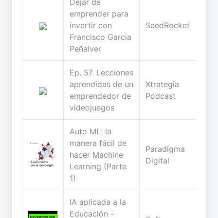
Dejar de
emprender para
59
invertir con
SeedRocket
min
Francisco Garcia
Peñalver
Ep. 57. Lecciones
aprendidas de un
Xtrategia
34
emprendedor de
Podcast
min
videojuegos
Auto ML: la
manera fácil de
Paradigma
27
hacer Machine
Digital
min
Learning (Parte
1)
IA aplicada a la
Educación -