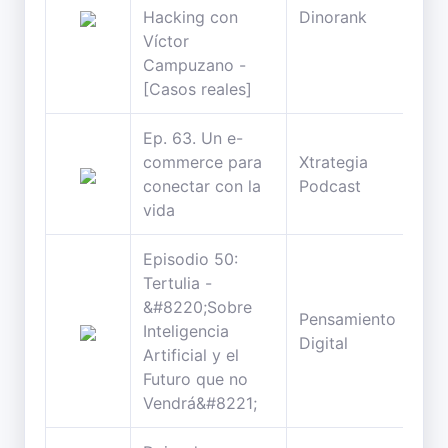
46
Hacking con
Dinorank
min
Víctor
Campuzano -
[Casos reales]
Ep. 63. Un e-
commerce para
Xtrategia
37
conectar con la
Podcast
min
vida
Episodio 50:
Tertulia -
&#8220;Sobre
Pensamiento
83
Inteligencia
Digital
min
Artificial y el
Futuro que no
Vendrá&#8221;