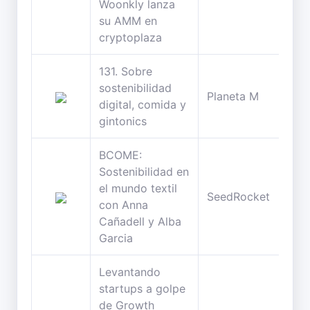
Woonkly lanza
su AMM en
cryptoplaza
131. Sobre
sostenibilidad
63
Planeta M
digital, comida y
min
gintonics
BCOME:
Sostenibilidad en
el mundo textil
43
SeedRocket
con Anna
min
Cañadell y Alba
Garcia
Levantando
startups a golpe
de Growth