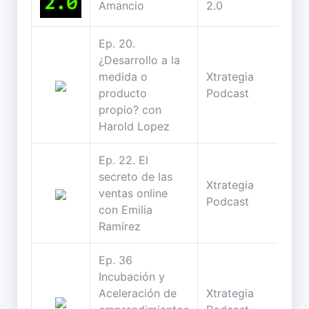
Amancio
2.0
min
Ep. 20.
¿Desarrollo a la
medida o
Xtrategia
34
producto
Podcast
min
propio? con
Harold Lopez
Ep. 22. El
secreto de las
Xtrategia
32
ventas online
Podcast
min
con Emilia
Ramírez
Ep. 36
Incubación y
Aceleración de
Xtrategia
26