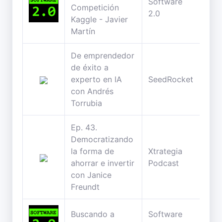
Software
123
Competición
2.0
min
Kaggle - Javier
Martín
De emprendedor
de éxito a
64
experto en IA
SeedRocket
min
con Andrés
Torrubia
Ep. 43.
Democratizando
la forma de
Xtrategia
34
ahorrar e invertir
Podcast
min
con Janice
Freundt
Buscando a
Software
148