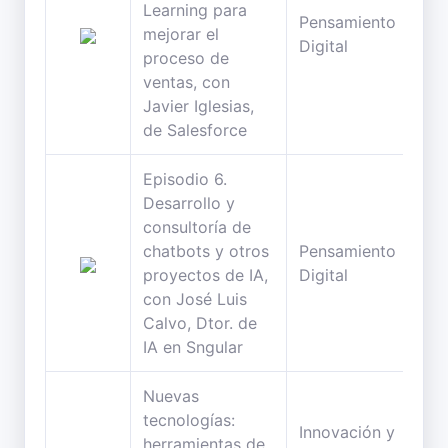
Learning para
Pensamiento
49
mejorar el
Digital
min
proceso de
ventas, con
Javier Iglesias,
de Salesforce
Episodio 6.
Desarrollo y
consultoría de
chatbots y otros
Pensamiento
74
proyectos de IA,
Digital
min
con José Luis
Calvo, Dtor. de
IA en Sngular
Nuevas
tecnologías:
Innovación y
herramientas de
101