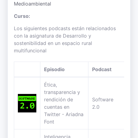
Medioambiental
Curso:
Los siguientes podcasts están relacionados
con la asignatura de Desarrollo y
sostenibilidad en un espacio rural
multifuncional
Episodio
Podcast
Dur
Ética,
transparencia y
rendición de
Software
59
cuentas en
2.0
min
Twitter - Ariadna
Font
Inteligencia