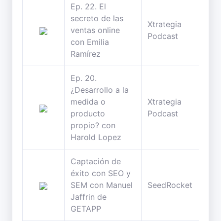
Ep. 22. El
secreto de las
Xtrategia
32
ventas online
Podcast
min
con Emilia
Ramírez
Ep. 20.
¿Desarrollo a la
medida o
Xtrategia
34
producto
Podcast
min
propio? con
Harold Lopez
Captación de
éxito con SEO y
49
SEM con Manuel
SeedRocket
min
Jaffrin de
GETAPP