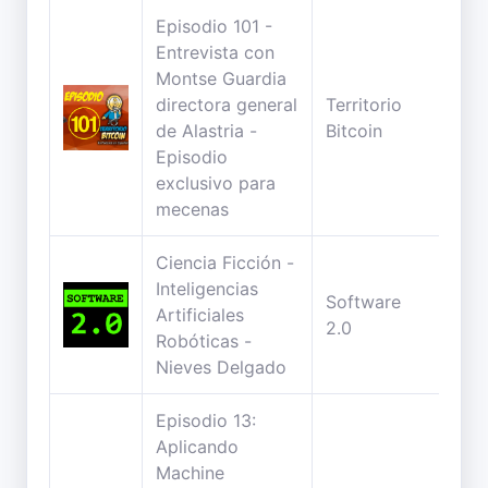
Episodio 101 -
Entrevista con
Montse Guardia
directora general
Territorio
27
de Alastria -
Bitcoin
min
Episodio
exclusivo para
mecenas
Ciencia Ficción -
Inteligencias
Software
70
Artificiales
2.0
min
Robóticas -
Nieves Delgado
Episodio 13:
Aplicando
Machine