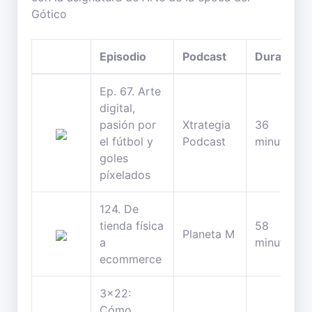
Gótico
Episodio
Podcast
Duración
Ep. 67. Arte
digital,
pasión por
Xtrategia
36
el fútbol y
Podcast
minutos
goles
píxelados
124. De
tienda física
58
Planeta M
a
minutos
ecommerce
3x22:
Cómo