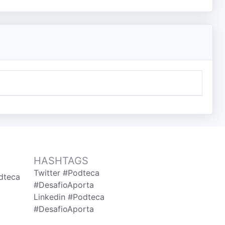
HASHTAGS
Twitter #Podteca
dteca
#DesafioAporta
Linkedin #Podteca
#DesafioAporta