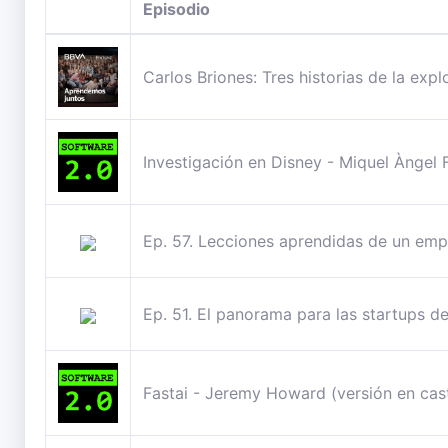
Episodio
Carlos Briones: Tres historias de la ex
Investigación en Disney - Miquel Àngel 
Ep. 57. Lecciones aprendidas de un em
Ep. 51. El panorama para las startups 
Fastai - Jeremy Howard (versión en cas