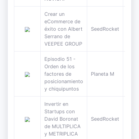
Crear un
eCommerce de
46
éxito con Albert
SeedRocket
minu
Serrano de
VEEPEE GROUP
Episodio 51 -
Orden de los
63
factores de
Planeta M
minu
posicionamiento
y chiquipuntos
Invertir en
Startups con
44
David Boronat
SeedRocket
minu
de MULTIPLICA
y METRIPLICA