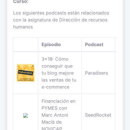
Curso:
Los siguientes podcasts están relacionados
con la asignatura de Dirección de recursos
humanos
Episodio
Podcast
Dura
3x18: Cómo
conseguir que
47
tu blog mejore
Paradisers
minu
las ventas de tu
e-commerce
Financiación en
PYMES con
36
Marc Antoni
SeedRocket
minu
Macià de
NOVICAP