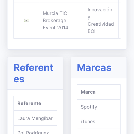
Innovación
Murcia TIC
y
63
Brokerage
Creatividad
minu
Event 2014
EOI
Referent
Marcas
es
Marca
Referente
Spotify
Laura Mengíbar
iTunes
Pol Rodríguez