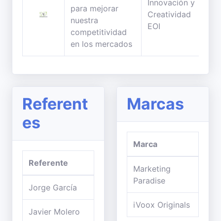
Innovación y
para mejorar
24
Creatividad
nuestra
min
EOI
competitividad
en los mercados
Referent
Marcas
es
Marca
Referente
Marketing
Paradise
Jorge García
iVoox Originals
Javier Molero