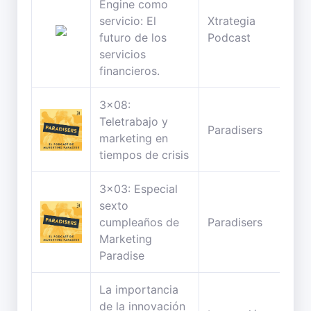
Engine como
servicio: El
Xtrategia
27
futuro de los
Podcast
min
servicios
financieros.
3x08:
Teletrabajo y
38
Paradisers
marketing en
min
tiempos de crisis
3x03: Especial
sexto
38
cumpleaños de
Paradisers
min
Marketing
Paradise
La importancia
de la innovación