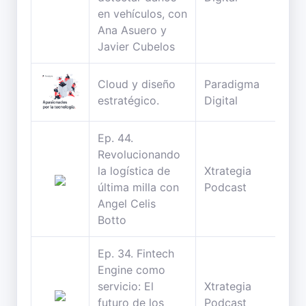
en vehículos, con
Ana Asuero y
Javier Cubelos
Cloud y diseño
Paradigma
33
estratégico.
Digital
min
Ep. 44.
Revolucionando
la logística de
Xtrategia
27
última milla con
Podcast
min
Angel Celis
Botto
Ep. 34. Fintech
Engine como
servicio: El
Xtrategia
27
futuro de los
Podcast
min