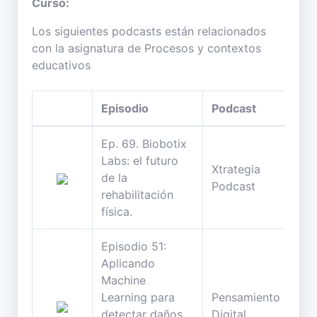
Curso:
Los siguientes podcasts están relacionados
con la asignatura de Procesos y contextos
educativos
Episodio
Podcast
Dur
Ep. 69. Biobotix
Labs: el futuro
Xtrategia
38
de la
Podcast
min
rehabilitación
física.
Episodio 51:
Aplicando
Machine
Learning para
Pensamiento
61
detectar daños
Digital
min