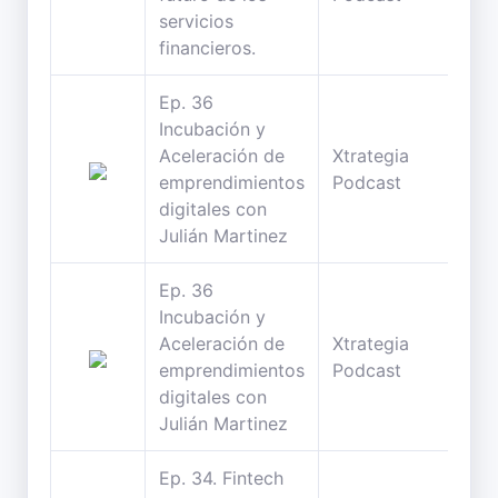
servicios
financieros.
Ep. 36
Incubación y
Aceleración de
Xtrategia
26
emprendimientos
Podcast
min
digitales con
Julián Martinez
Ep. 36
Incubación y
Aceleración de
Xtrategia
26
emprendimientos
Podcast
min
digitales con
Julián Martinez
Ep. 34. Fintech