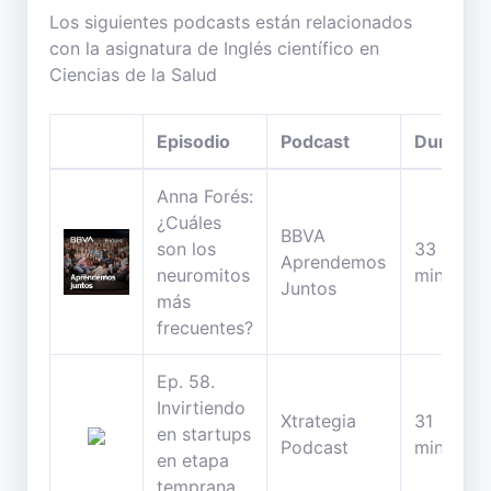
Los siguientes podcasts están relacionados
con la asignatura de Inglés científico en
Ciencias de la Salud
Episodio
Podcast
Duració
Anna Forés:
¿Cuáles
BBVA
son los
33
Aprendemos
neuromitos
minutos
Juntos
más
frecuentes?
Ep. 58.
Invirtiendo
Xtrategia
31
en startups
Podcast
minutos
en etapa
temprana