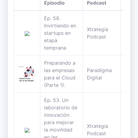
Episodio
Podcast
Dura
Ep. 58.
Invirtiendo en
Xtrategia
31
startups en
Podcast
minut
etapa
temprana
Preparando a
las empresas
Paradigma
29
para el Cloud
Digital
minut
(Parte 1).
Ep. 53. Un
laboratorio de
innovación
para mejorar
Xtrategia
30
la movilidad
Podcast
minut
en las