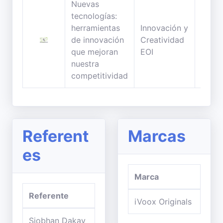
Nuevas
tecnologías:
herramientas
Innovación y
101
de innovación
Creatividad
minut
que mejoran
EOI
nuestra
competitividad
Referent
Marcas
es
Marca
Referente
iVoox Originals
Siobhan Dakay