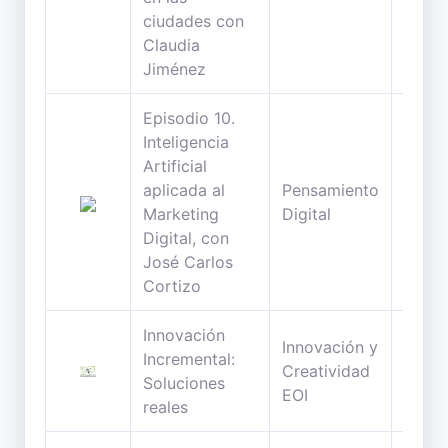
ciudades con
Claudia
Jiménez
Episodio 10.
Inteligencia
Artificial
aplicada al
Pensamiento
95
Marketing
Digital
minut
Digital, con
José Carlos
Cortizo
Innovación
Innovación y
Incremental:
42
Creatividad
Soluciones
minut
EOI
reales