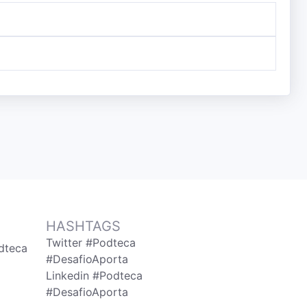
HASHTAGS
Twitter #Podteca
dteca
#DesafioAporta
Linkedin #Podteca
#DesafioAporta