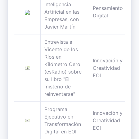
Inteligencia
Pensamiento
67
Artificial en las
Digital
min
Empresas, con
Javier Martín
Entrevista a
Vicente de los
Ríos en
Innovación y
Kilómetro Cero
10
Creatividad
(esRadio) sobre
min
EOI
su libro "El
misterio de
reinventarse"
Programa
Innovación y
Ejecutivo en
3
Creatividad
Transformación
min
EOI
Digital en EOI