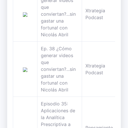
generar videos
que
Xtrategia
30
conviertan?...sin
Podcast
min
gastar una
fortuna! con
Nicolás Abril
Ep. 38 ¿Cómo
generar videos
que
Xtrategia
30
conviertan?...sin
Podcast
min
gastar una
fortuna! con
Nicolás Abril
Episodio 35:
Aplicaciones de
la Analítica
Prescriptiva a
Pensamiento
83