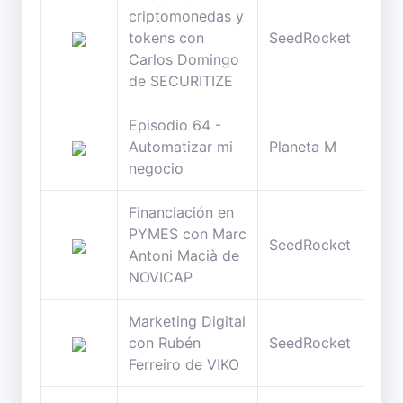
criptomonedas y
63
tokens con
SeedRocket
min
Carlos Domingo
de SECURITIZE
Episodio 64 -
60
Automatizar mi
Planeta M
min
negocio
Financiación en
PYMES con Marc
36
SeedRocket
Antoni Macià de
min
NOVICAP
Marketing Digital
40
con Rubén
SeedRocket
min
Ferreiro de VIKO