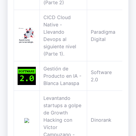
(Parte 2)
CICD Cloud
Native -
Llevando
Paradigma
32
Devops al
Digital
min
siguiente nivel
(Parte 1).
Gestión de
Software
59
Producto en IA -
2.0
min
Blanca Lanaspa
Levantando
startups a golpe
de Growth
46
Hacking con
Dinorank
min
Víctor
Campuzano -