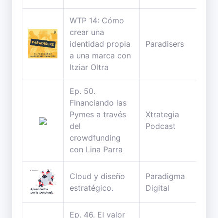
WTP 14: Cómo
crear una
77
identidad propia
Paradisers
min
a una marca con
Itziar Oltra
Ep. 50.
Financiando las
Pymes a través
Xtrategia
40
del
Podcast
min
crowdfunding
con Lina Parra
Cloud y diseño
Paradigma
33
estratégico.
Digital
min
Ep. 46. El valor