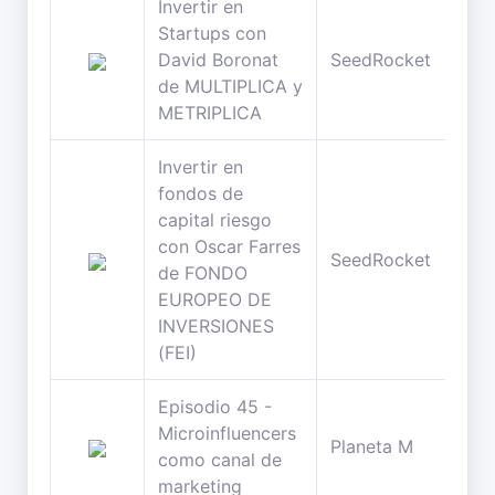
Invertir en
Startups con
44
David Boronat
SeedRocket
min
de MULTIPLICA y
METRIPLICA
Invertir en
fondos de
capital riesgo
con Oscar Farres
43
SeedRocket
de FONDO
min
EUROPEO DE
INVERSIONES
(FEI)
Episodio 45 -
Microinfluencers
63
Planeta M
como canal de
min
marketing