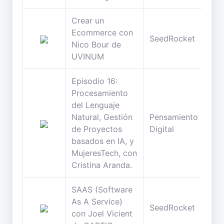
Crear un
Ecommerce con
46
SeedRocket
Nico Bour de
min
UVINUM
Episodio 16:
Procesamiento
del Lenguaje
Natural, Gestión
Pensamiento
90
de Proyectos
Digital
min
basados en IA, y
MujeresTech, con
Cristina Aranda.
SAAS (Software
As A Service)
54
SeedRocket
con Joel Vicient
min