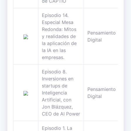
de CAPTIO
Episodio 14.
Especial Mesa
Redonda: Mitos
Pensamiento
103
y realidades de
Digital
min
la aplicación de
la IA en las
empresas.
Episodio 8.
Inversiones en
startups de
Pensamiento
75
Inteligencia
Digital
min
Artificial, con
Jon Blázquez,
CEO de AI Power
Episodio 1. La