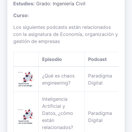
Estudios:
Grado: Ingeniería Civil
Curso:
Los siguientes podcasts están relacionados
con la asignatura de Economía, organización y
gestión de empresas
Episodio
Podcast
Dur
¿Qué es chaos
Paradigma
32
engineering?
Digital
min
Inteligencia
Artificial y
Datos, ¿cómo
Paradigma
35
están
Digital
min
relacionados?