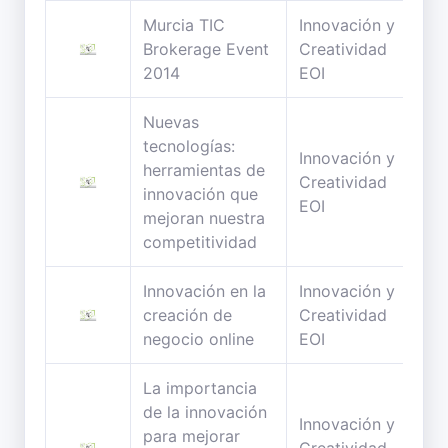
Murcia TIC
Innovación y
63
Brokerage Event
Creatividad
min
2014
EOI
Nuevas
tecnologías:
Innovación y
herramientas de
101
Creatividad
innovación que
min
EOI
mejoran nuestra
competitividad
Innovación en la
Innovación y
87
creación de
Creatividad
min
negocio online
EOI
La importancia
de la innovación
Innovación y
para mejorar
24