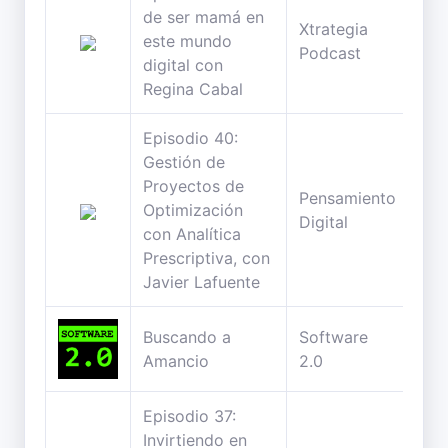
de ser mamá en
Xtrategia
48
este mundo
Podcast
min
digital con
Regina Cabal
Episodio 40:
Gestión de
Proyectos de
Pensamiento
77
Optimización
Digital
min
con Analítica
Prescriptiva, con
Javier Lafuente
Buscando a
Software
148
Amancio
2.0
min
Episodio 37:
Invirtiendo en