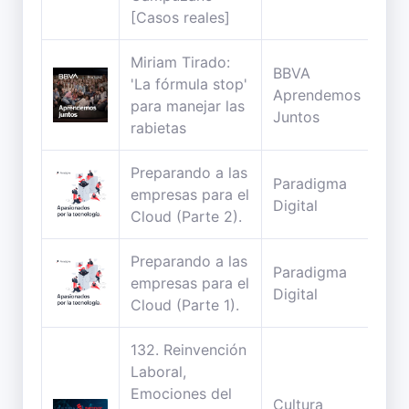
[Casos reales]
Miriam Tirado:
BBVA
'La fórmula stop'
69
Aprendemos
para manejar las
min
Juntos
rabietas
Preparando a las
Paradigma
31
empresas para el
Digital
min
Cloud (Parte 2).
Preparando a las
Paradigma
29
empresas para el
Digital
min
Cloud (Parte 1).
132. Reinvención
Laboral,
Emociones del
Cultura