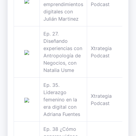
emprendimientos
Podcast
min
digitales con
Julián Martinez
Ep. 27.
Diseñando
experiencias con
Xtrategia
27
Antropología de
Podcast
min
Negocios, con
Natalia Usme
Ep. 35.
Liderazgo
Xtrategia
28
femenino en la
Podcast
min
era digital con
Adriana Fuentes
Ep. 38 ¿Cómo