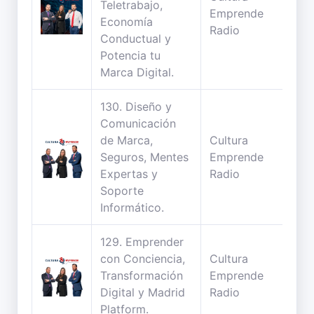
Teletrabajo,
53
Emprende
Economía
min
Radio
Conductual y
Potencia tu
Marca Digital.
130. Diseño y
Comunicación
de Marca,
Cultura
53
Seguros, Mentes
Emprende
min
Expertas y
Radio
Soporte
Informático.
129. Emprender
con Conciencia,
Cultura
50
Transformación
Emprende
min
Digital y Madrid
Radio
Platform.