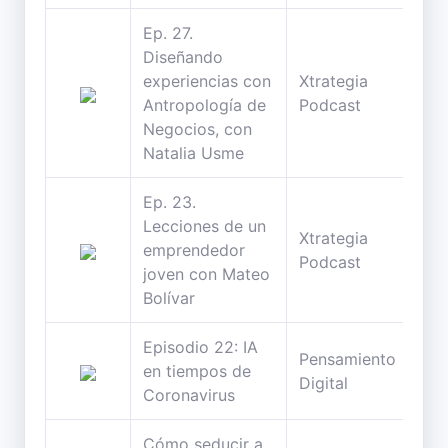
Ep. 27.
Diseñando
experiencias con
Xtrategia
27
Antropología de
Podcast
min
Negocios, con
Natalia Usme
Ep. 23.
Lecciones de un
Xtrategia
33
emprendedor
Podcast
min
joven con Mateo
Bolívar
Episodio 22: IA
Pensamiento
134
en tiempos de
Digital
min
Coronavirus
Cómo seducir a