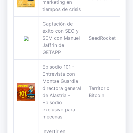
marketing en
min
tiempos de crisis
Captación de
éxito con SEO y
49
SEM con Manuel
SeedRocket
min
Jaffrin de
GETAPP
Episodio 101 -
Entrevista con
Montse Guardia
directora general
Territorio
27
de Alastria -
Bitcoin
min
Episodio
exclusivo para
mecenas
Invertir en