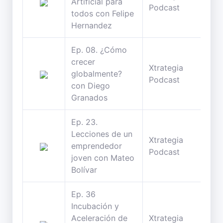
Artificial para
Podcast
min
todos con Felipe
Hernandez
Ep. 08. ¿Cómo
crecer
Xtrategia
25
globalmente?
Podcast
min
con Diego
Granados
Ep. 23.
Lecciones de un
Xtrategia
33
emprendedor
Podcast
min
joven con Mateo
Bolívar
Ep. 36
Incubación y
Aceleración de
Xtrategia
26