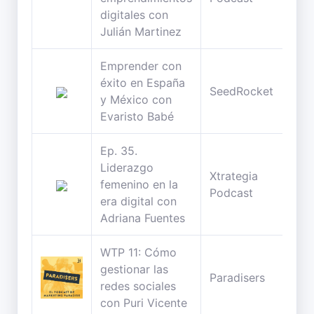
digitales con
Julián Martinez
Emprender con
éxito en España
58
SeedRocket
y México con
min
Evaristo Babé
Ep. 35.
Liderazgo
Xtrategia
28
femenino en la
Podcast
min
era digital con
Adriana Fuentes
WTP 11: Cómo
gestionar las
81
Paradisers
redes sociales
min
con Puri Vicente