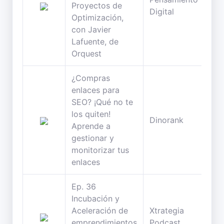
Proyectos de
Digital
min
Optimización,
con Javier
Lafuente, de
Orquest
¿Compras
enlaces para
SEO? ¡Qué no te
los quiten!
23
Dinorank
Aprende a
min
gestionar y
monitorizar tus
enlaces
Ep. 36
Incubación y
Aceleración de
Xtrategia
26
emprendimientos
Podcast
min