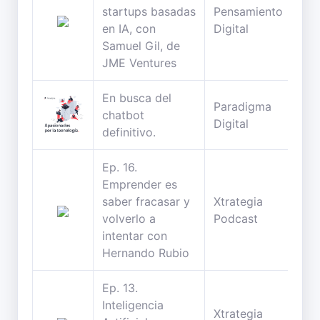
startups basadas
Pensamiento
68
en IA, con
Digital
min
Samuel Gil, de
JME Ventures
En busca del
Paradigma
51
chatbot
Digital
min
definitivo.
Ep. 16.
Emprender es
saber fracasar y
Xtrategia
29
volverlo a
Podcast
min
intentar con
Hernando Rubio
Ep. 13.
Inteligencia
Xtrategia
24