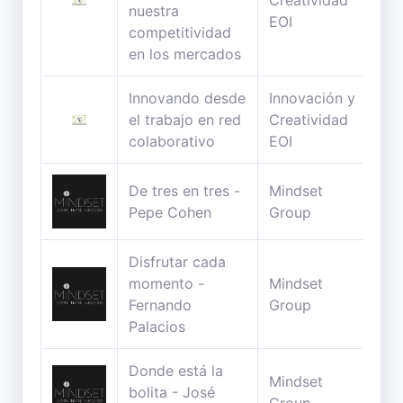
Creatividad
nuestra
min
EOI
competitividad
en los mercados
Innovando desde
Innovación y
151
el trabajo en red
Creatividad
min
colaborativo
EOI
De tres en tres -
Mindset
75
Pepe Cohen
Group
min
Disfrutar cada
momento -
Mindset
48
Fernando
Group
min
Palacios
Donde está la
Mindset
74
bolita - José