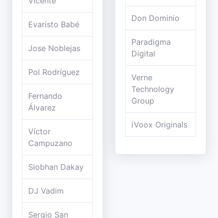
Vicente
Don Dominio
Evaristo Babé
Paradigma
Jose Noblejas
Digital
Pol Rodríguez
Verne
Technology
Fernando
Group
Álvarez
iVoox Originals
Víctor
Campuzano
Siobhan Dakay
DJ Vadim
Sergio San