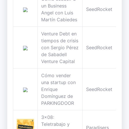
un Business
66
SeedRocket
Angel con Luis
min
Martín Cabiedes
Venture Debt en
tiempos de crisis
50
con Sergio Pérez
SeedRocket
min
de Sabadell
Venture Capital
Cómo vender
una startup con
45
Enrique
SeedRocket
min
Domínguez de
PARKINGDOOR
3x08:
Teletrabajo y
38
Paradisers