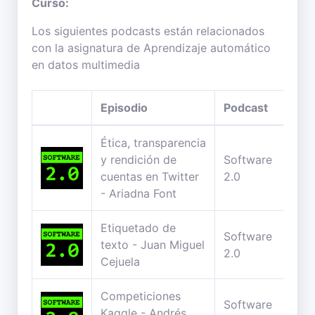
Curso:
Los siguientes podcasts están relacionados
con la asignatura de Aprendizaje automático
en datos multimedia
Episodio
Podcast
Ética, transparencia
y rendición de
Software
cuentas en Twitter
2.0
- Ariadna Font
Etiquetado de
Software
texto - Juan Miguel
2.0
Cejuela
Competiciones
Software
Kaggle - Andrés