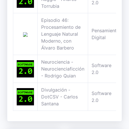
2.0
Torrubia
Episodio 46:
Procesamiento de
Pensamiento
Lenguaje Natural
Digital
Moderno, con
Álvaro Barbero
Neurociencia -
Software
Neurocienciaficción
2.0
- Rodrigo Quian
Divulgación -
Software
DotCSV - Carlos
2.0
Santana