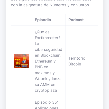
con la asignatura de Números y conjuntos
Episodio
Podcast
Durac
¿Que es
Fortknoxster?
La
ciberseguridad
en Blockchain.
Territorio
32
Ethereum y
Bitcoin
minut
BNB en
maximos y
Woonkly lanza
su AMM en
cryptoplaza
Episodio 35:
Aplicaciones