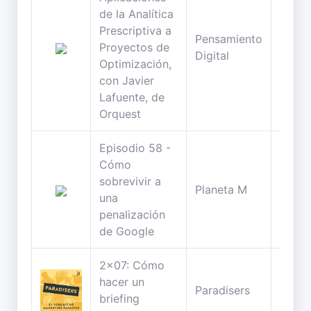
de la Analítica
Prescriptiva a
Pensamiento
83
Proyectos de
Digital
minut
Optimización,
con Javier
Lafuente, de
Orquest
Episodio 58 -
Cómo
sobrevivir a
60
Planeta M
una
minut
penalización
de Google
2x07: Cómo
hacer un
40
Paradisers
briefing
minut