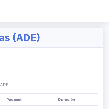
as (ADE)
(ADE)
Podcast
Duración