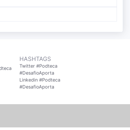
HASHTAGS
Twitter #Podteca
dteca
#DesafioAporta
Linkedin #Podteca
#DesafioAporta