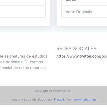
iVoox Originals
REDES SOCIALES
de asignaturas de estudios
https://www.twitter.com/po
 los podcasts. Queremos
tencial de estos recursos
Copyright © Podteca 2026
Iconos y Logo diseñados por
Freepik
from
www.flaticon.es