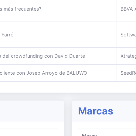
os más frecuentes?
BBVA 
 Farré
Softwa
és del crowdfunding con David Duarte
Xtrate
n cliente con Josep Arroyo de BALUWO
SeedR
Marcas
Marca