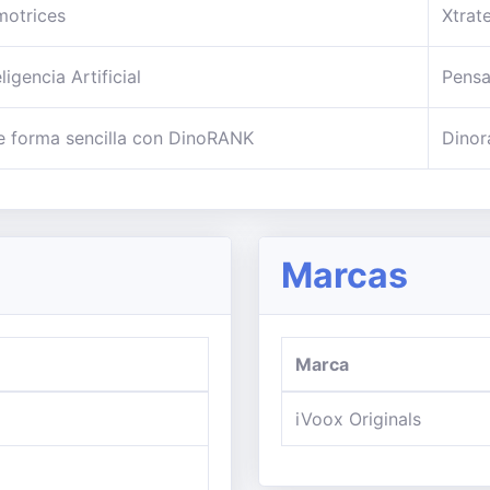
motrices
Xtrat
gencia Artificial
Pensa
e forma sencilla con DinoRANK
Dinor
Marcas
Marca
iVoox Originals