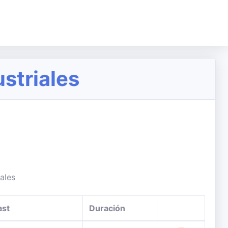
striales
ales
ast
Duración