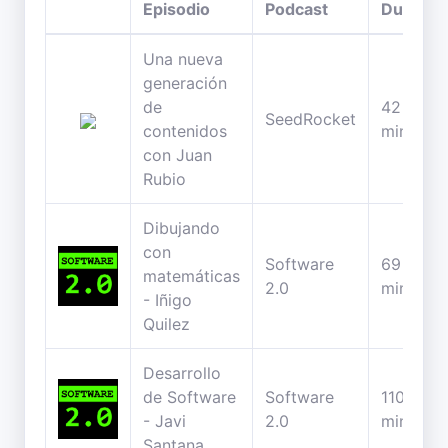
Episodio
Podcast
Duració
Una nueva
generación
de
42
SeedRocket
contenidos
minutos
con Juan
Rubio
Dibujando
con
Software
69
matemáticas
2.0
minutos
- Iñigo
Quilez
Desarrollo
de Software
Software
110
- Javi
2.0
minutos
Santana